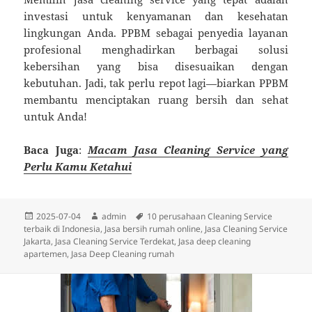
investasi untuk kenyamanan dan kesehatan
lingkungan Anda. PPBM sebagai penyedia layanan
profesional menghadirkan berbagai solusi
kebersihan yang bisa disesuaikan dengan
kebutuhan. Jadi, tak perlu repot lagi—biarkan PPBM
membantu menciptakan ruang bersih dan sehat
untuk Anda!
Baca Juga
:
Macam Jasa Cleaning Service yang
Perlu Kamu Ketahui
Diposkan
Penulis
Tag
2025-07-04
admin
10 perusahaan Cleaning Service
pada
terbaik di Indonesia
,
Jasa bersih rumah online
,
Jasa Cleaning Service
Jakarta
,
Jasa Cleaning Service Terdekat
,
Jasa deep cleaning
apartemen
,
Jasa Deep Cleaning rumah