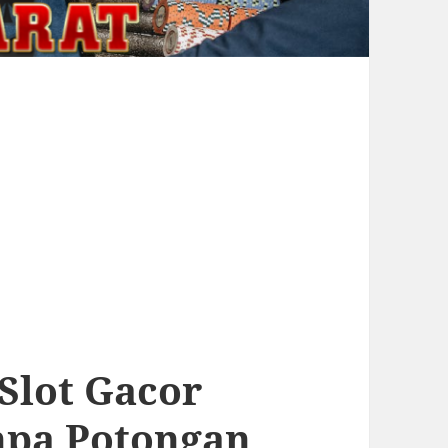
 Slot Gacor
npa Potongan