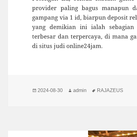
provider paling bagus manapun d
gampang via 1 id, biarpun deposit re
yang demikian ini ialah sebagian 
terbesar dan terpercaya, di mana g
di situs judi online24jam.
Diposkan
Penulis
Tag
2024-08-30
admin
RAJAZEUS
pada