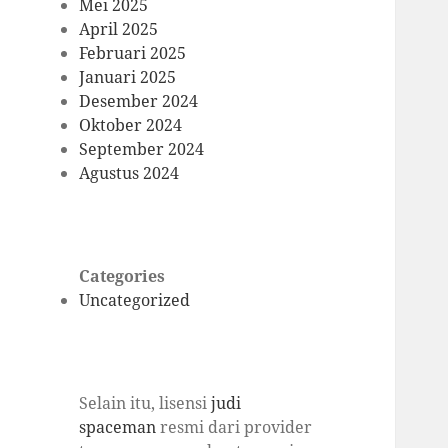
Mei 2025
April 2025
Februari 2025
Januari 2025
Desember 2024
Oktober 2024
September 2024
Agustus 2024
Categories
Uncategorized
Selain itu, lisensi
judi
spaceman
resmi dari provider