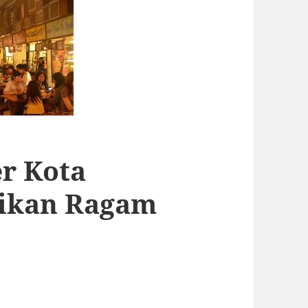
er Kota
ikan Ragam