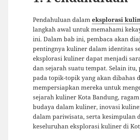
Pendahuluan dalam
eksplorasi kuli
langkah awal untuk memahami kekay
ini. Dalam bab ini, pembaca akan d
pentingnya kuliner dalam identitas 
eksplorasi kuliner dapat menjadi s
dan sejarah suatu tempat. Selain it
pada topik-topik yang akan dibahas 
mempersiapkan mereka untuk menget
sejarah kuliner Kota Bandung, ragam
budaya dalam kuliner, inovasi kulin
dalam pariwisata, serta kesimpulan 
keseluruhan eksplorasi kuliner di Ko