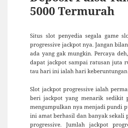
5000 Termurah
Situs slot penyedia segala game 
progressive jackpot nya. Jangan bila
ada yang gak mungkin. Percaya deh
dapat jackpot sampai ratusan juta r
tau hari ini ialah hari keberuntungan
Slot jackpot progressive ialah perma
beri jackpot yang menarik sedikit 
mengumpulkan nya menjadi pundi pun
ini amat berhasil dan banyak sekali
progressive. Jumlah jackpot progr