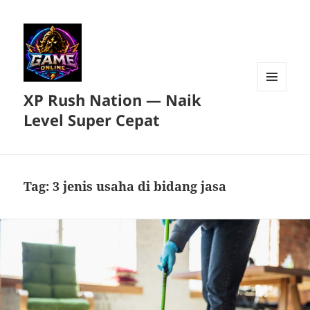
XP Rush Nation — Naik
MENU
DAN
Level Super Cepat
WIDGET
Tag:
3 jenis usaha di bidang jasa